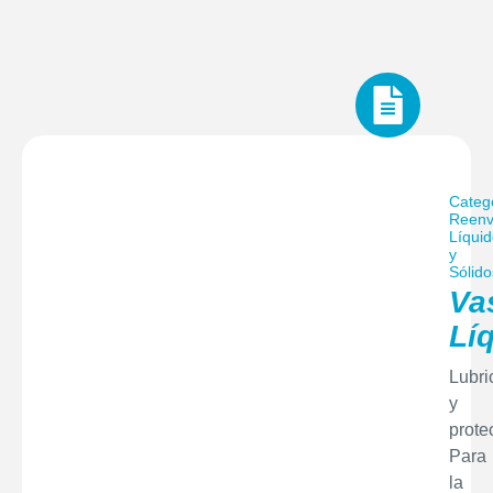
Categ
Reenv
Líqui
y
Sólido
Va
Lí
Lubri
y
prote
Para
la