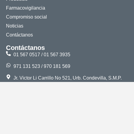
Farmacovigilancia
Compromiso social
Noticias
Contáctanos
Contáctanos
01 567 0517 / 01 567 3935
971 131 523 / 970 181 569
Jr. Victor Li Carrillo No 521, Urb. Condevilla, S.M.P.
Lima, Perú
ventas@alkofarma.com
Libro de reclamaciones
Trabaja con nosotros
Síguenos