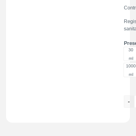
Contr
Regis
sanita
Pres
30
30
ml
1000
10
ml
-