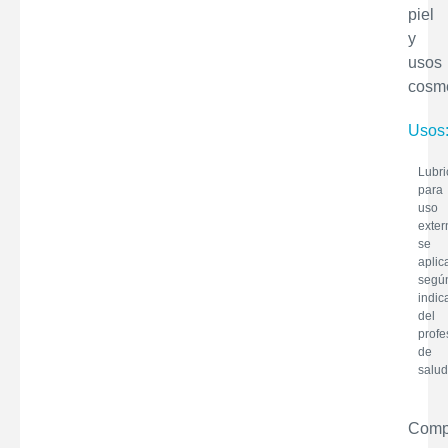
piel
y
usos
cosmé
Usos
Lubri
para
uso
exter
se
aplic
segú
indic
del
profe
de
salud
Comp