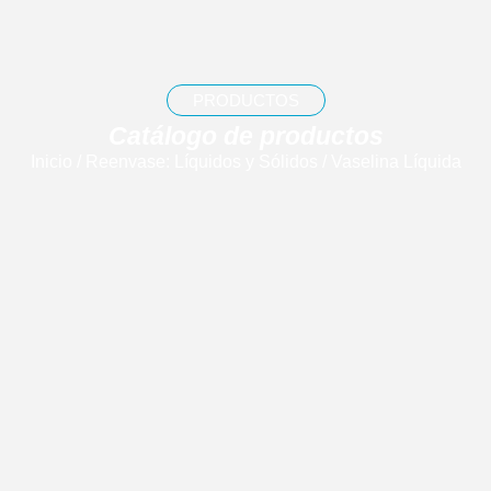
PRODUCTOS
Catálogo de productos
Inicio
/
Reenvase: Líquidos y Sólidos
/ Vaselina Líquida