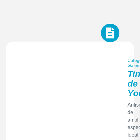
Categ
Galén
Ti
de
Yo
Antis
de
ampli
espec
Ideal