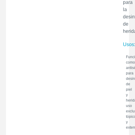
para
la
desin
de
herid
Usos
Func
como
antis
para
desin
de
piel
y
herid
uso
excl
tópic
y
exter