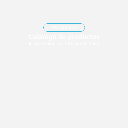
PRODUCTOS
Catálogo de productos
Inicio
/
Galénicos
/ Tintura de Yodo