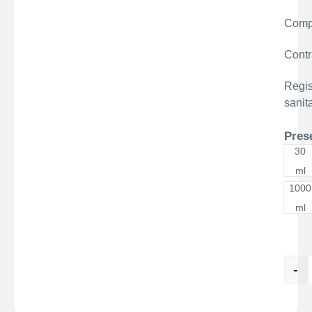
Comp
Contr
Regis
sanita
Pres
30
30
ml
1000
10
ml
-