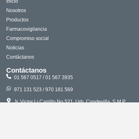
Inicio
Nosotros
Productos
Farmacovigilancia
Compromiso social
Noticias
Contáctanos
Contáctanos
01 567 0517 / 01 567 3935
971 131 523 / 970 181 569
Jr. Victor Li Carrillo No 521, Urb. Condevilla, S.M.P.
Lima, Perú
ventas@alkofarma.com
Libro de reclamaciones