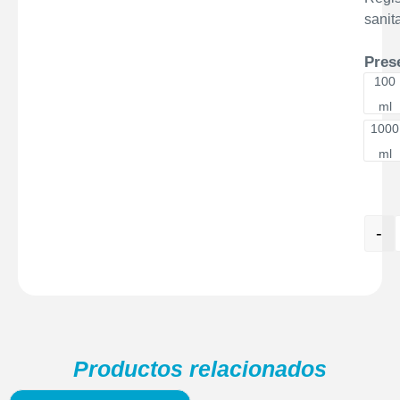
sanita
Pres
100
10
ml
1000
10
ml
-
Productos relacionados