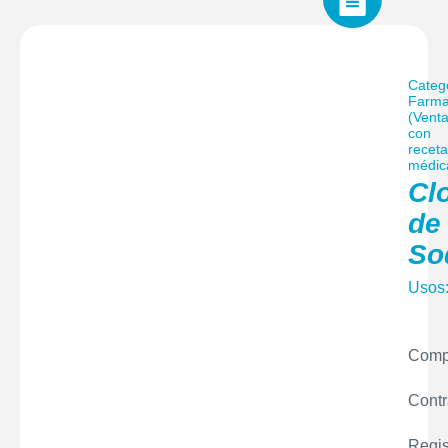
Categ
Farma
(Vent
con
receta
médic
Cl
de
So
Usos
Comp
Contr
Regis