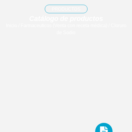
PRODUCTOS
Catálogo de productos
Inicio
/
Farmaceuticos (Venta con receta médica)
/ Cloruro
de Sodio