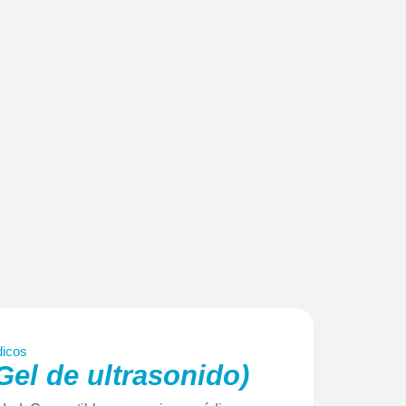
dicos
(Gel de ultrasonido)