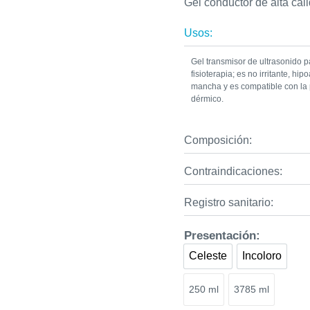
Gel conductor de alta ca
Usos:
Gel transmisor de ultrasonido p
fisioterapia; es no irritante, hi
mancha y es compatible con la 
dérmico.
Composición:
Contraindicaciones:
Registro sanitario:
Presentación:
Celeste
Incoloro
Celeste
Incoloro
250 ml
3785 ml
250 ml
3785 ml