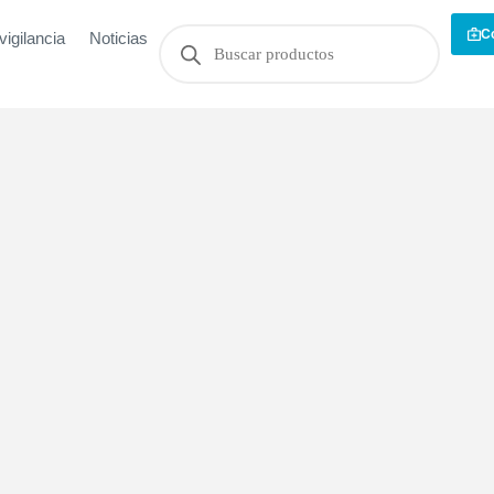
C
igilancia
Noticias